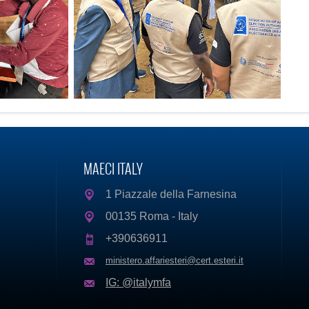
MAECI ITALY
1 Piazzale della Farnesina
00135 Roma - Italy
+390636911
ministero.affariesteri@cert.esteri.it
IG: @italymfa