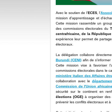
Avec le soutien de l'
ECES
, l'
Associ
mission d'apprentissage et d'échan
Cette mission rassemble un gro
des commissions électorales du
T
centrafricaine, de la Républiq
expérience leur permet de partage
électoraux.
La délégation collabore directem
Burundi (CENI)
afin de s'informer
Cette mission vise à favoriser l
commissions électorales dans le c
ministère italien des Affaires ét
collaboration avec le
département
Commission de l'Union africain
sécurité sur le continent en re
élections (OGE)
à organiser des é
prévenir les conflits électoraux et