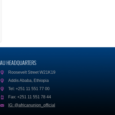
AU HEADQUARTERS
Roosevelt Street W21K19
Addis Ababa, Ethiopia
Tel: +251 11 551 77 00
Fax: +251 11 551 78 44
IG: @africanunion_official