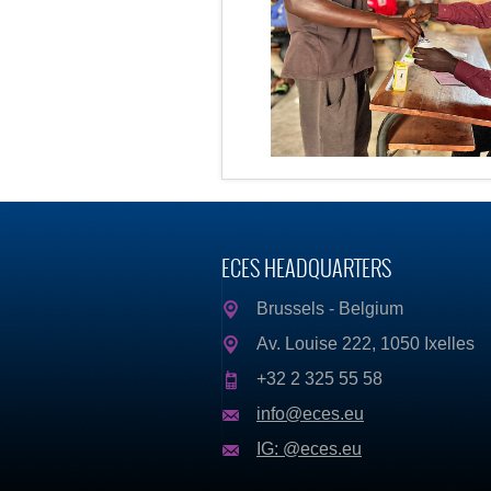
ECES HEADQUARTERS
Brussels - Belgium
Av. Louise 222, 1050 Ixelles
+32 2 325 55 58
info@eces.eu
IG: @eces.eu