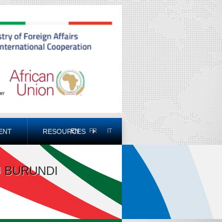
ENT
RESOURCES
EN
FR
IT
U BURUNDI